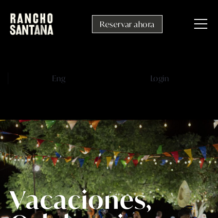
Reservar ahora
Eng
Login
V
a
c
a
c
i
o
n
e
s
,