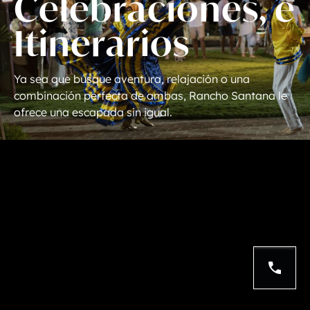
C
e
l
e
b
r
a
c
i
o
n
e
s
,
e
I
t
i
n
e
r
a
r
i
o
s
Ya
sea
que
busque
aventura,
relajación
o
una
combinación
perfecta
de
ambas,
Rancho
Santana
le
ofrece
una
escapada
sin
igual.
(310) 299-7550