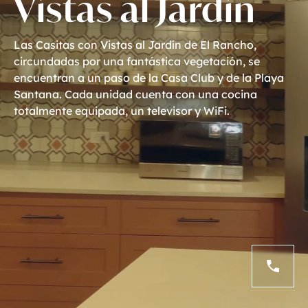
Vistas al Jardín
Las
Casitas
con
Vistas
al
Jardín
de
El
Rancho,
circundadas
por
una
fantástica
vegetación,
se
encuentran
a
un
paso
de
la
Casa
Club
y
de
la
Playa
Santana.
Cada
unidad
cuenta
con
una
cocina
totalmente
equipada,
un
televisor
y
WiFi.
(310) 299-7550